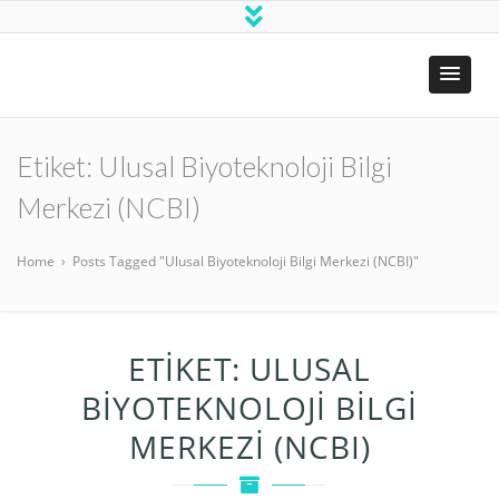
DOÇENTLİK
Doçenlik
BAŞVURULARI
süreci
ile ilgili
herşey
Etiket:
Ulusal Biyoteknoloji Bilgi
Merkezi (NCBI)
Home
›
Posts Tagged "Ulusal Biyoteknoloji Bilgi Merkezi (NCBI)"
ETIKET:
ULUSAL
BIYOTEKNOLOJI BILGI
MERKEZI (NCBI)