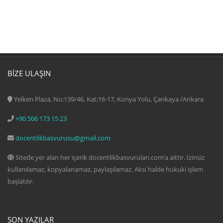
BIZE ULAŞIN
Yelken Plaza, No:139/46, Kat:16-17, Konya Yolu, Çankaya /Ankara
+90 506 173 15 23
docentlikbasvurusu@gmail.com
Sitede yer alan her içerik docentlikbasvuruları.com’a aittir. İzinsiz
kullanılamaz, kopyalanamaz, paylaşılamaz. Aksi halde hukuki işlem
başlatılır.
SON YAZILAR