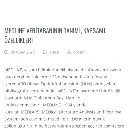
MEDLINE VERITABANININ TANIMI, KAPSAMI,
ÖZELLIKLERI
30 Nisan 2020
Genel
docent
MEDLINE, yaşam bilimlerindeki biyomedikal konsantrasyonu
olan dergi makalelerine 25 milyondan fazla referans
içeren ABD Ulusal Tıp Kütüphanesinin (NLM) önde gelen
bibliyografik veritabanıdır. MEDLINE’ın ayırt edici bir özelliği,
kayıtların NLM Tıbbi Konu Başlıkları ile
endekslenmesidir . MEDLINE, 1964 yılında
kurulan MEDLARS (MEDical Literature Analysis and Retrieval
System) adlı çevrimiçi muadilidir . Dergilerin büyük
çoğunluğu NIH hibe başvurularını gözden geçiren komitelere